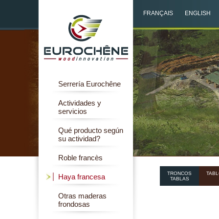
FRANÇAIS
ENGLISH
Serrería Eurochêne
Actividades y
servicios
Qué producto según
su actividad?
Roble francès
TRONCOS
TAB
Haya francesa
TABLAS
Otras maderas
frondosas